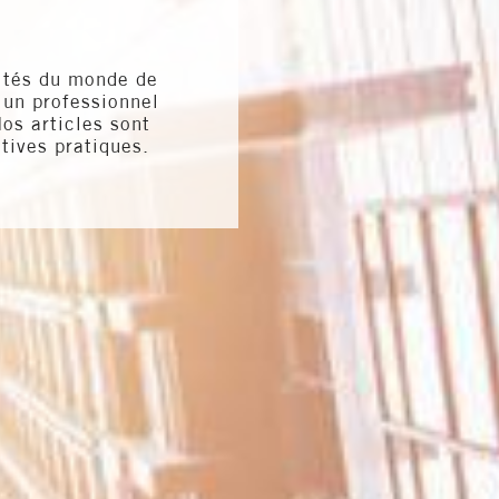
lités du monde de
 un professionnel
os articles sont
tives pratiques.